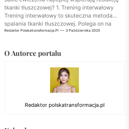
tkanki tłuszczowej? 1. Trening interwałowy
Trening interwałowy to skuteczna metoda
spalania tkanki tłuszczowej. Polega on na
Redaktor Polskatransformacja.pl
3 Października 2025
naprzemiennym wykonywaniu intensywnych
ćwiczeń...
O Autorce portalu
Redaktor polskatransformacja.pl